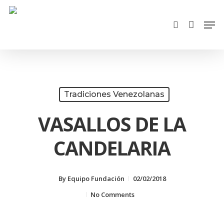
Cart
Skip
Close
Men
search
to
Cart
main
content
Tradiciones Venezolanas
VASALLOS DE LA
CANDELARIA
By
Equipo Fundación
02/02/2018
No Comments