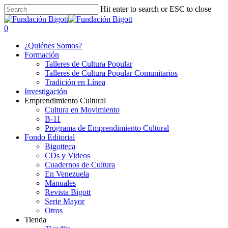
Skip
Hit enter to search or ESC to close
to
Close
main
Search
search
0
content
Menu
¿Quiénes Somos?
Formación
Talleres de Cultura Popular
Talleres de Cultura Popular Comunitarios
Tradición en Línea
Investigación
Emprendimiento Cultural
Cultura en Movimiento
B-11
Programa de Emprendimiento Cultural
Fondo Editorial
Bigotteca
CDs y Videos
Cuadernos de Cultura
En Venezuela
Manuales
Revista Bigott
Serie Mayor
Otros
Tienda