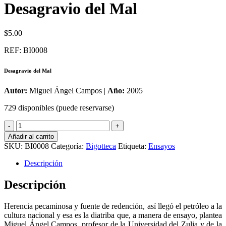
Desagravio del Mal
$
5.00
REF: BI0008
Desagravio del Mal
Autor:
Miguel Ángel Campos |
Año:
2005
729 disponibles (puede reservarse)
Desagravio
del
Añadir al carrito
Mal
SKU:
BI0008
Categoría:
Bigotteca
Etiqueta:
Ensayos
cantidad
Descripción
Descripción
Herencia pecaminosa y fuente de redención, así llegó el petróleo a la
cultura nacional y esa es la diatriba que, a manera de ensayo, plantea
Miguel Ángel Campos, profesor de la Universidad del Zulia y de la