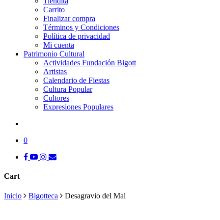
Tiendita
Carrito
Finalizar compra
Términos y Condiciones
Política de privacidad
Mi cuenta
Patrimonio Cultural
Actividades Fundación Bigott
Artistas
Calendario de Fiestas
Cultura Popular
Cultores
Expresiones Populares
search
0
facebook
youtube
instagram
tiktok
email
Cart
Close
Inicio
Bigotteca
Desagravio del Mal
Cart