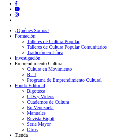
facebook
youtube
instagram
tiktok
Close
¿Quiénes Somos?
Menu
Formación
Talleres de Cultura Popular
Talleres de Cultura Popular Comunitarios
Tradición en Línea
Investigación
Emprendimiento Cultural
Cultura en Movimiento
B-11
Programa de Emprendimiento Cultural
Fondo Editorial
Bigotteca
CDs y Videos
Cuadernos de Cultura
En Venezuela
Manuales
Revista Bigott
Serie Mayor
Otros
Tienda