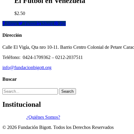
El Fútbol en Venezuela
$
2.50
Share
Tweet
Share
Pin
Dirección
Calle El Vigía, Qta nro 10-11. Barrio Centro Colonial de Petare Cara
Teléfono: 0424-1709362 – 0212-2037511
info@fundacionbigott.org
Buscar
Search
Institucional
¿Quiénes Somos?
© 2026 Fundación Bigott. Todos los Derechos Reservados