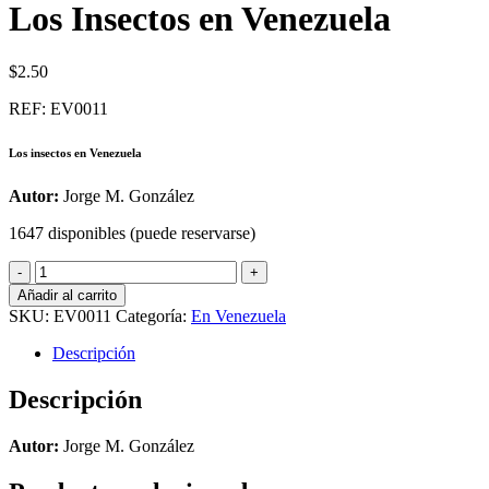
Los Insectos en Venezuela
$
2.50
REF: EV0011
Los insectos en Venezuela
Autor:
Jorge M. González
1647 disponibles (puede reservarse)
Los
Insectos
Añadir al carrito
en
SKU:
EV0011
Categoría:
En Venezuela
Venezuela
cantidad
Descripción
Descripción
Autor:
Jorge M. González