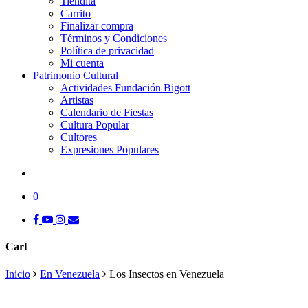
Tiendita
Carrito
Finalizar compra
Términos y Condiciones
Política de privacidad
Mi cuenta
Patrimonio Cultural
Actividades Fundación Bigott
Artistas
Calendario de Fiestas
Cultura Popular
Cultores
Expresiones Populares
search
0
facebook
youtube
instagram
tiktok
email
Cart
Close
Inicio
En Venezuela
Los Insectos en Venezuela
Cart