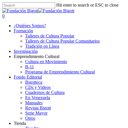
Skip
Hit enter to search or ESC to close
to
Close
main
Search
search
0
content
Menu
¿Quiénes Somos?
Formación
Talleres de Cultura Popular
Talleres de Cultura Popular Comunitarios
Tradición en Línea
Investigación
Emprendimiento Cultural
Cultura en Movimiento
B-11
Programa de Emprendimiento Cultural
Fondo Editorial
Bigotteca
CDs y Videos
Cuadernos de Cultura
En Venezuela
Manuales
Revista Bigott
Serie Mayor
Otros
Tienda