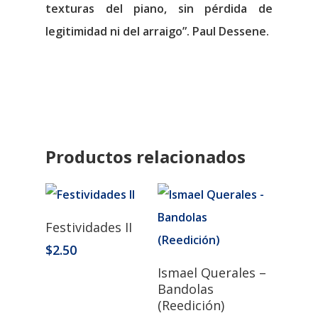
texturas del piano, sin pérdida de
legitimidad ni del arraigo”. Paul Dessene.
Productos relacionados
Añadir Al Carrito
Festividades II
$
2.50
Añadir Al Carrito
Ismael Querales –
Bandolas
(Reedición)