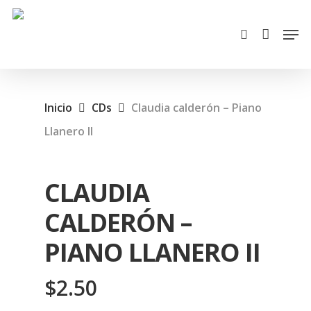
Cart
Skip
Close
Men
search
to
Cart
main
content
Inicio
CDs
Claudia calderón – Piano
Llanero II
CLAUDIA
CALDERÓN –
PIANO LLANERO II
$
2.50