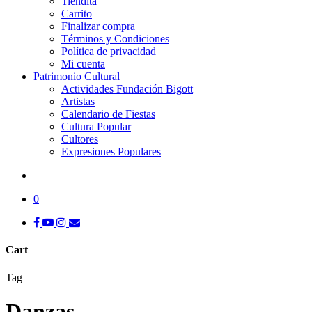
Tiendita
Carrito
Finalizar compra
Términos y Condiciones
Política de privacidad
Mi cuenta
Patrimonio Cultural
Actividades Fundación Bigott
Artistas
Calendario de Fiestas
Cultura Popular
Cultores
Expresiones Populares
search
0
facebook
youtube
instagram
tiktok
email
Cart
Close
Tag
Cart
Danzas