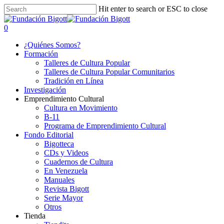
Skip
Hit enter to search or ESC to close
to
Close
main
Search
search
0
content
Menu
¿Quiénes Somos?
Formación
Talleres de Cultura Popular
Talleres de Cultura Popular Comunitarios
Tradición en Línea
Investigación
Emprendimiento Cultural
Cultura en Movimiento
B-11
Programa de Emprendimiento Cultural
Fondo Editorial
Bigotteca
CDs y Videos
Cuadernos de Cultura
En Venezuela
Manuales
Revista Bigott
Serie Mayor
Otros
Tienda