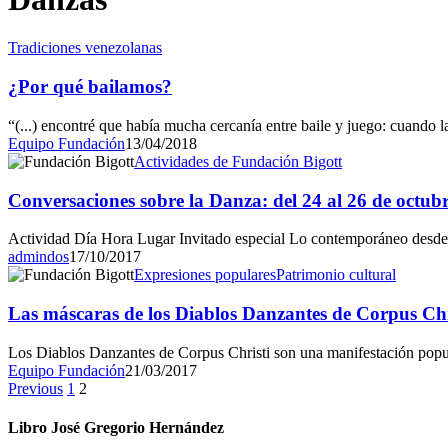
Tradiciones venezolanas
¿Por qué bailamos?
“(...) encontré que había mucha cercanía entre baile y juego: cuando la
Equipo Fundación
13/04/2018
Actividades de Fundación Bigott
Conversaciones sobre la Danza: del 24 al 26 de octub
Actividad Día Hora Lugar Invitado especial Lo contemporáneo desde 
admindos
17/10/2017
Expresiones populares
Patrimonio cultural
Las máscaras de los Diablos Danzantes de Corpus Chr
Los Diablos Danzantes de Corpus Christi son una manifestación popula
Equipo Fundación
21/03/2017
Previous
1
2
Libro José Gregorio Hernández