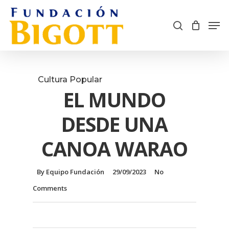
Skip
Men
search
to
Cart
Close
main
Menu
content
Cultura Popular
EL MUNDO
DESDE UNA
CANOA WARAO
By
Equipo Fundación
29/09/2023
No
Comments