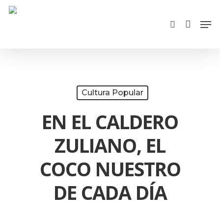
Cart
Skip
Close
Men
search
to
Cart
main
content
Cultura Popular
EN EL CALDERO
ZULIANO, EL
COCO NUESTRO
DE CADA DÍA