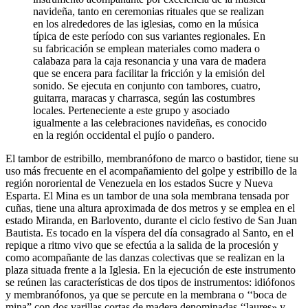
navideña, tanto en ceremonias rituales que se realizan
en los alrededores de las iglesias, como en la música
típica de este período con sus variantes regionales. En
su fabricación se emplean materiales como madera o
calabaza para la caja resonancia y una vara de madera
que se encera para facilitar la fricción y la emisión del
sonido. Se ejecuta en conjunto con tambores, cuatro,
guitarra, maracas y charrasca, según las costumbres
locales. Perteneciente a este grupo y asociado
igualmente a las celebraciones navideñas, es conocido
en la región occidental el pujío o pandero.
El tambor de estribillo, membranófono de marco o bastidor, tiene su
uso más frecuente en el acompañamiento del golpe y estribillo de la
región nororiental de Venezuela en los estados Sucre y Nueva
Esparta. El Mina es un tambor de una sola membrana tensada por
cuñas, tiene una altura aproximada de dos metros y se emplea en el
estado Miranda, en Barlovento, durante el ciclo festivo de San Juan
Bautista. Es tocado en la víspera del día consagrado al Santo, en el
repique a ritmo vivo que se efectúa a la salida de la procesión y
como acompañante de las danzas colectivas que se realizan en la
plaza situada frente a la Iglesia. En la ejecución de este instrumento
se reúnen las características de dos tipos de instrumentos: idiófonos
y membranófonos, ya que se percute en la membrana o ‘‘boca de
mina” con dos varillas cortas de madera denominadas ‘‘laures» y