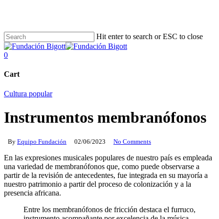
Skip
to
main
content
Hit enter to search or ESC to close
Close
Search
search
0
Menu
Cart
Close
Cultura popular
Cart
Instrumentos membranófonos
By
Equipo Fundación
02/06/2023
No Comments
En las expresiones musicales populares de nuestro país es empleada
una variedad de membranófonos que, como puede observarse a
partir de la revisión de antecedentes, fue integrada en su mayoría a
nuestro patrimonio a partir del proceso de colonización y a la
presencia africana.
Entre los membranófonos de fricción destaca el furruco,
instrumento acompañante por excelencia de la música