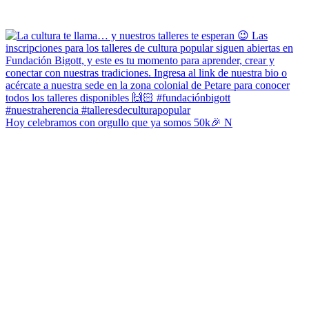
Hoy celebramos con orgullo que ya somos 50k🎉 N