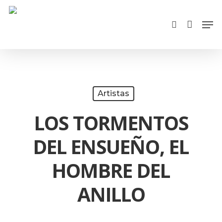
Cart
Skip
Close
Men
search
to
Cart
main
content
Artistas
LOS TORMENTOS
DEL ENSUEÑO, EL
HOMBRE DEL
ANILLO