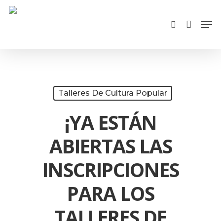
Cart
Skip
Close
Men
search
to
Cart
main
content
Talleres De Cultura Popular
¡YA ESTÁN
ABIERTAS LAS
INSCRIPCIONES
PARA LOS
TALLERES DE