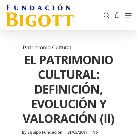
Skip
Men
search
to
Cart
Close
main
Menu
content
Patrimonio Cultural
EL PATRIMONIO
CULTURAL:
DEFINICIÓN,
EVOLUCIÓN Y
VALORACIÓN (II)
By
Equipo Fundación
21/03/2017
No