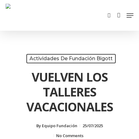
Cart
Skip
Close
Men
search
to
Cart
main
content
Actividades De Fundación Bigott
VUELVEN LOS
TALLERES
VACACIONALES
By
Equipo Fundación
25/07/2025
No Comments