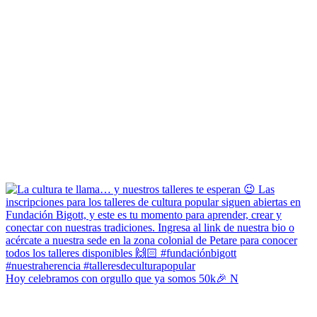
Hoy celebramos con orgullo que ya somos 50k🎉 N