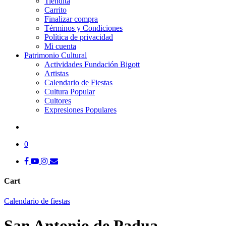
Tiendita
Carrito
Finalizar compra
Términos y Condiciones
Política de privacidad
Mi cuenta
Patrimonio Cultural
Actividades Fundación Bigott
Artistas
Calendario de Fiestas
Cultura Popular
Cultores
Expresiones Populares
search
0
facebook
youtube
instagram
tiktok
email
Cart
Close
Calendario de fiestas
Cart
San Antonio de Padua