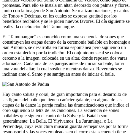
promesas. Para ello se instala un altar, decorado con palmas y flores,
junto con la imagen de San Antonio. Se realizan oraciones, y cantos
de Tonos y Décimas, en los cuales se expresa gratitud por los
beneficios recibidos y se le piden nuevos favores. El día siguiente se
realiza la celebración del Tamunangue.
El “Tamunangue” es conocido como una secuencia de sones que
constituyen las etapas dentro de la ceremonia bailable en homenaje a
San Antonio, se desarrolla en forma espontánea pero siguiendo un
orden establecido por la tradición. El conjunto musical se coloca
cercano a la imagen, colocada en un altar, donde reposan dos varas
adornadas. Cada una de las parejas antes de iniciar su baile, toma
una vara del altar, la cual sostiene mientras danza. Reverentes se
inclinan ante el Santo y se santiguan antes de iniciar el baile.
Hay canto solista y coral, de gran importancia para el desarrollo de
las figuras del baile que tienen carácter galante, en alguna de las
etapas de la danza la pareja realiza las dramatizaciones que indica el
coro siguiendo la letra de las canciones. La secuencia de sones
bailables que siguen el canto de la Salve y la Batalla son
generalmente: La Bella, El Yiyivamos, La Juruminga, o La
Perrendeja, cuya estructura musical guarda semejanzas por la forma
responsorial y las voces empleadas en el coro; esta secuencia tiene