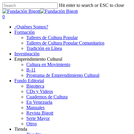
Skip
Hit enter to search or ESC to close
to
Close
main
Search
search
0
content
Menu
¿Quiénes Somos?
Formación
Talleres de Cultura Popular
Talleres de Cultura Popular Comunitarios
Tradición en Línea
Investigación
Emprendimiento Cultural
Cultura en Movimiento
B-11
Programa de Emprendimiento Cultural
Fondo Editorial
Bigotteca
CDs y Videos
Cuadernos de Cultura
En Venezuela
Manuales
Revista Bigott
Serie Mayor
Otros
Tienda