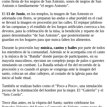
como fiesta de los negros de San Antonio, sones de negros de San
Antonio o familiarmente “el negro Antonio”.
El
13 de Junio
, en los templos, la imagen de San Antonio es
adornada con flores, se preparan las andas o altar portátil en el cual
se llevará la imagen en procesión por las calles. El repique jubiloso
de las campanas y el estallido de los fuegos artificiales convoca a los
devotos, para la celebración de la misa, la bendición y reparto de los
panes denominados “de San Antonio”, que posteriormente se
guardan en los hogares para que nunca falten los alimentos.
Durante la procesión hay
música, cantos y bailes
por parte de todos
los miembros de la comunidad. Además se le acompaña con el canto
y la música de la “Batalla” donde parejas de participantes, en su
mayoría masculinos, ejecutan un complejo juego de palos o garrotes
simulando un combate. La Batalla señala el fin del recorrido de la
procesión y es cuando el grupo se congrega ante la imagen del
santo, colocan un altar callejero, al costado de la iglesia para dar
inicio al baile ritual.
También se realizan bailes como el “Poco a Poco», una simulación
jocosa de la dominación del hombre por la mujer. El “Galerón” y el
“Seis Corrío”.
Trece días antes, en la víspera del Santo, suelen celebrarse los
llamados Velorios del Santo o Cantauría de Velorio, como pago de